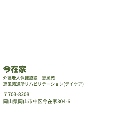
今在家
介護老人保健施設 恵風苑
恵風苑通所リハビリテーション(デイケア)
​〒703-8208
岡山県岡山市中区今在家304-6
086-275-8008
​【受付時間】平日8：30～17：30