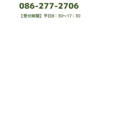
086-277-2706
​【受付時間】平日8：30～17：30
今在家
介護老人保健施設 恵風苑
恵風苑通所リハビリテーション(デイケア)