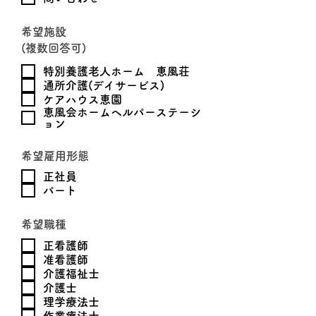
希望施設
(複数回答可)
特別養護老人ホーム 恵風荘
通所介護(デイサービス)
ケアハウス恵園
恵風会ホームヘルパーステーシ
ョン
希望雇用形態
正社員
パート
希望職種
正看護師
准看護師
介護福祉士
介護士
理学療法士